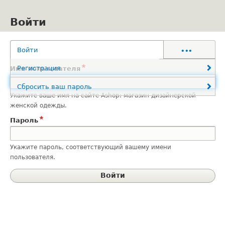
Перейти
к
Войти
основному
содержанию
Главные
•••
Войти
(активная вкладка)
вкладки
Регистрация
Имя пользователя
Сбросить ваш пароль
Укажите ваше имя на сайте Ashop: магазин дизайнерской
женской одежды.
Пароль
Укажите пароль, соответствующий вашему имени
пользователя.